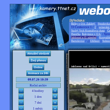
/
Říčky v O.h. Zakletý
Sjezdovka
TJ Čenkovice 1 /
/
2
svitavská
|
Suchý Vrch Kramářova chata
Če
|
/ Sjez
Hanička
Rokytnice v O.h.
/
Jablonné n O. náměstí
Koupališ
/
|
|
Bartošovice
2
Uhřínov
Solnic
09.07.26 10:39
Roční archiv
4 hodiny
1 den
7 dní
1 měsíc