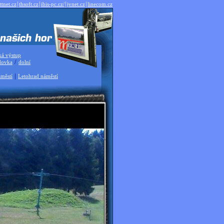
|
|
|
|
ttnet.cz
thsoft.cz
ibis-pc.cz/
jvnet.cz
linecom.cz
ká výstup
/
dovka
dolní
|
městí
Letohrad náměstí