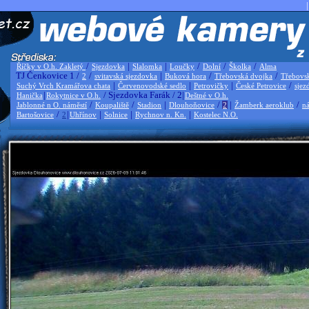
|
/
|
|
/
/
/
Říčky v O.h. Zakletý
Sjezdovka
Slalomka
Loučky
Dolní
Školka
Alma
TJ Čenkovice 1 /
/
|
/
/
2
svitavská sjezdovka
Buková hora
Třebovská dvojka
Třebovs
|
|
|
/
Suchý Vrch Kramářova chata
Červenovodské sedlo
Petrovičky
České Petrovice
sjez
|
/ Sjezdovka Farák / 2|
Hanička
Rokytnice v O.h.
Deštné v O.h.
/
/
|
/
|
/
Jablonné n O. náměstí
Koupaliště
Stadion
Dlouhoňovice
2
Žamberk aeroklub
ná
/
|
|
|
|
Bartošovice
2
Uhřínov
Solnice
Rychnov n. Kn.
Kostelec N.O.