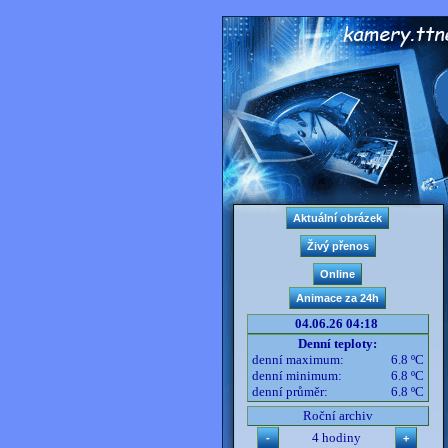
04.06.26 04:18
Denní teploty:
denní maximum:
6.8 ºC
denní minimum:
6.8 ºC
denní průměr:
6.8 ºC
Roční archiv
4 hodiny