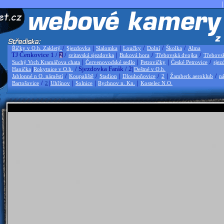
|
/
|
|
/
/
/
Říčky v O.h. Zakletý
Sjezdovka
Slalomka
Loučky
Dolní
Školka
Alma
TJ Čenkovice 1 /
/
|
/
/
2
svitavská sjezdovka
Buková hora
Třebovská dvojka
Třebovs
|
|
|
/
Suchý Vrch Kramářova chata
Červenovodské sedlo
Petrovičky
České Petrovice
sjez
|
/ Sjezdovka Farák / 2|
Hanička
Rokytnice v O.h.
Deštné v O.h.
/
/
|
/
|
/
Jablonné n O. náměstí
Koupaliště
Stadion
Dlouhoňovice
2
Žamberk aeroklub
ná
/
|
|
|
|
Bartošovice
2
Uhřínov
Solnice
Rychnov n. Kn.
Kostelec N.O.