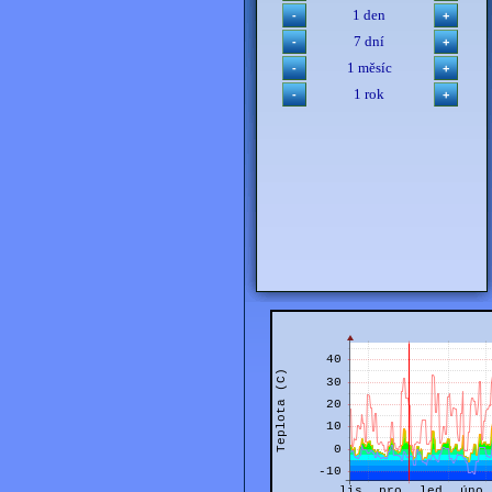
1 den
7 dní
1 měsíc
1 rok