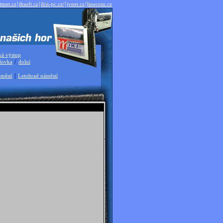
|
|
|
|
ttnet.cz
thsoft.cz
ibis-pc.cz/
jvnet.cz
linecom.cz
ká výstup
/
dovka
dolní
|
městí
Letohrad náměstí