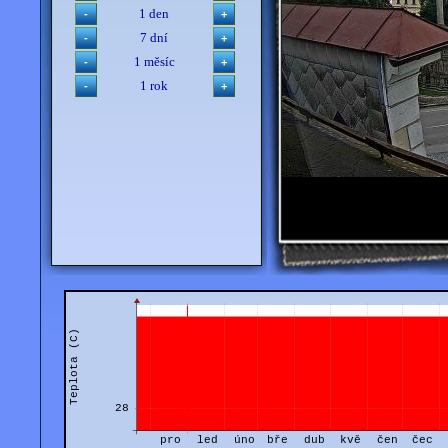
1 den
7 dní
1 měsíc
1 rok