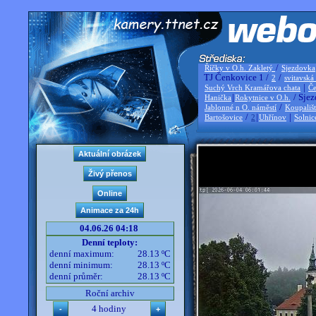
/
Říčky v O.h. Zakletý
Sjezdovka
TJ Čenkovice 1 /
/
2
svitavská
|
Suchý Vrch Kramářova chata
Če
|
/ Sjez
Hanička
Rokytnice v O.h.
/
Jablonné n O. náměstí
Koupališ
/
|
|
Bartošovice
2
Uhřínov
Solnic
04.06.26 04:18
Denní teploty:
denní maximum:
28.13 ºC
denní minimum:
28.13 ºC
denní průměr:
28.13 ºC
Roční archiv
4 hodiny