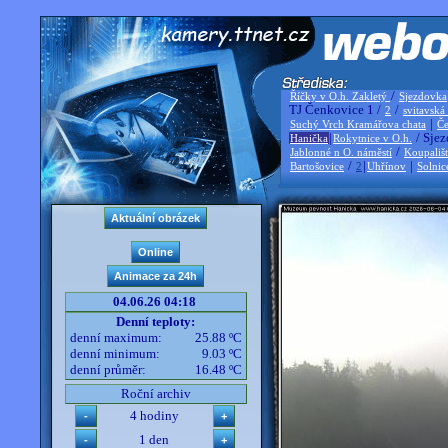
/
Říčky v O.h. Zakletý
Sjezdovka
TJ Čenkovice 1 /
/
2
svitavská
|
Suchý Vrch Kramářova chata
Če
|
/ Sjez
Hanička
Rokytnice v O.h.
/
Jablonné n O. náměstí
Koupališ
/
|
|
Bartošovice
2
Uhřínov
Solnic
04.06.26 04:18
Denní teploty:
denní maximum:
25.88 ºC
denní minimum:
9.03 ºC
denní průměr:
16.48 ºC
Roční archiv
4 hodiny
1 den