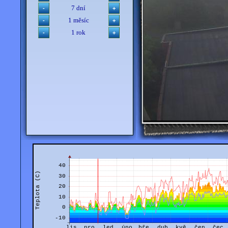
7 dní
1 měsíc
1 rok