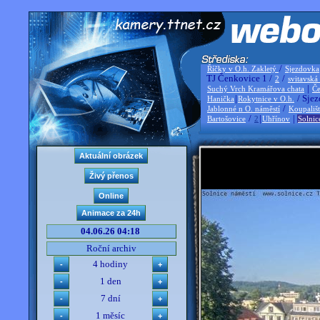
/
Říčky v O.h. Zakletý
Sjezdovka
TJ Čenkovice 1 /
/
2
svitavská
|
Suchý Vrch Kramářova chata
Če
|
/ Sjez
Hanička
Rokytnice v O.h.
/
Jablonné n O. náměstí
Koupališ
/
|
|
Bartošovice
2
Uhřínov
Solnic
04.06.26 04:18
Roční archiv
4 hodiny
1 den
7 dní
1 měsíc