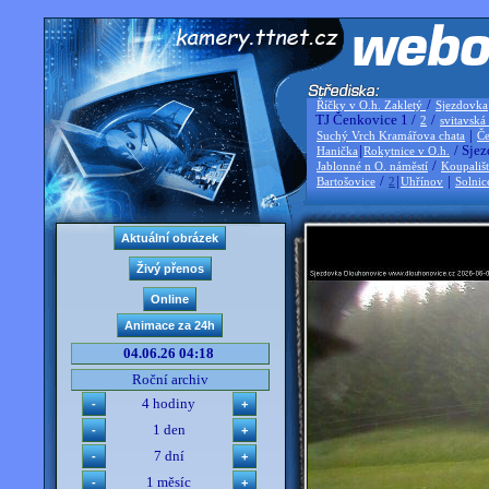
/
Říčky v O.h. Zakletý
Sjezdovka
TJ Čenkovice 1 /
/
2
svitavská
|
Suchý Vrch Kramářova chata
Če
|
/ Sjez
Hanička
Rokytnice v O.h.
/
Jablonné n O. náměstí
Koupališ
/
|
|
Bartošovice
2
Uhřínov
Solnic
04.06.26 04:18
Roční archiv
4 hodiny
1 den
7 dní
1 měsíc