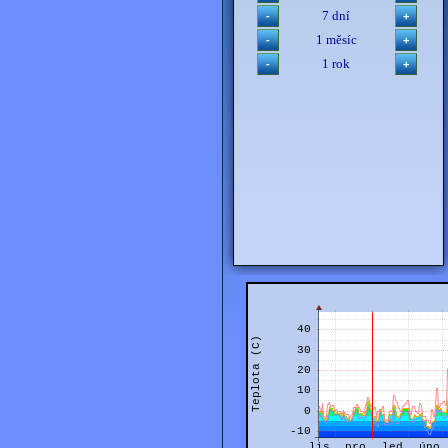
7 dní
1 měsíc
1 rok