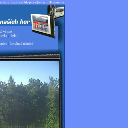
|
|
|
|
ttnet.cz
thsoft.cz
ibis-pc.cz/
jvnet.cz
linecom.cz
ká výstup
/
dovka
dolní
|
městí
Letohrad náměstí