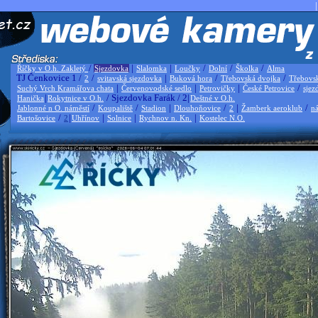
|
/
|
|
/
/
/
Říčky v O.h. Zakletý
Sjezdovka
Slalomka
Loučky
Dolní
Školka
Alma
TJ Čenkovice 1 /
/
|
/
/
2
svitavská sjezdovka
Buková hora
Třebovská dvojka
Třebovs
|
|
|
/
Suchý Vrch Kramářova chata
Červenovodské sedlo
Petrovičky
České Petrovice
sjez
|
/ Sjezdovka Farák / 2|
Hanička
Rokytnice v O.h.
Deštné v O.h.
/
/
|
/
|
/
Jablonné n O. náměstí
Koupaliště
Stadion
Dlouhoňovice
2
Žamberk aeroklub
ná
/
|
|
|
|
Bartošovice
2
Uhřínov
Solnice
Rychnov n. Kn.
Kostelec N.O.