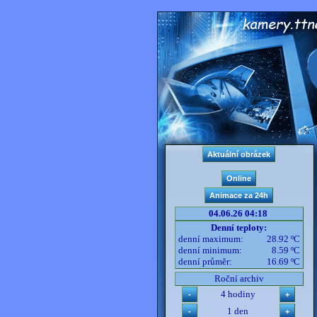
04.06.26 04:18
Denní teploty:
denní maximum:
28.92 ºC
denní minimum:
8.59 ºC
denní průměr:
16.69 ºC
Roční archiv
4 hodiny
1 den