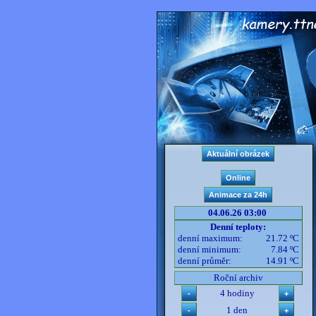
04.06.26 03:00
Denní teploty:
denní maximum:
21.72 ºC
denní minimum:
7.84 ºC
denní průměr:
14.91 ºC
Roční archiv
4 hodiny
1 den