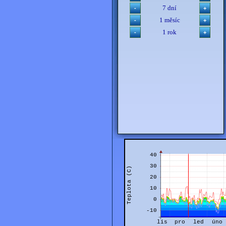
7 dní
1 měsíc
1 rok