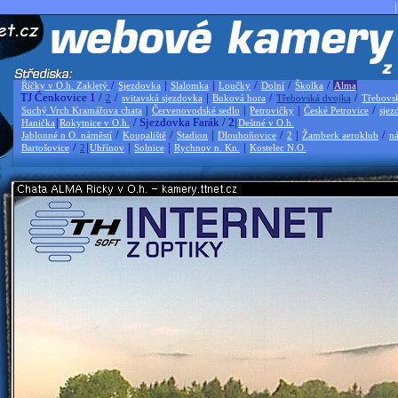
|
/
|
|
/
/
/
Říčky v O.h. Zakletý
Sjezdovka
Slalomka
Loučky
Dolní
Školka
Alma
TJ Čenkovice 1 /
/
|
/
/
2
svitavská sjezdovka
Buková hora
Třebovská dvojka
Třebovs
|
|
|
/
Suchý Vrch Kramářova chata
Červenovodské sedlo
Petrovičky
České Petrovice
sjez
|
/ Sjezdovka Farák / 2|
Hanička
Rokytnice v O.h.
Deštné v O.h.
/
/
|
/
|
/
Jablonné n O. náměstí
Koupaliště
Stadion
Dlouhoňovice
2
Žamberk aeroklub
ná
/
|
|
|
|
Bartošovice
2
Uhřínov
Solnice
Rychnov n. Kn.
Kostelec N.O.