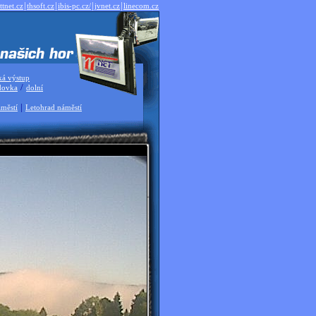
|
|
|
|
ttnet.cz
thsoft.cz
ibis-pc.cz/
jvnet.cz
linecom.cz
ká výstup
/
dovka
dolní
|
městí
Letohrad náměstí