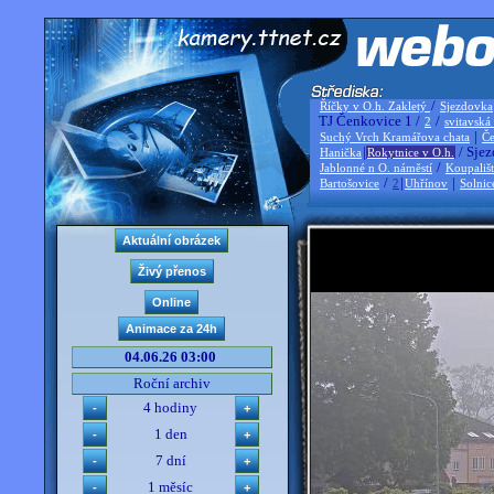
/
Říčky v O.h. Zakletý
Sjezdovka
TJ Čenkovice 1 /
/
2
svitavská
|
Suchý Vrch Kramářova chata
Če
|
/ Sjez
Hanička
Rokytnice v O.h.
/
Jablonné n O. náměstí
Koupališ
/
|
|
Bartošovice
2
Uhřínov
Solnic
04.06.26 03:00
Roční archiv
4 hodiny
1 den
7 dní
1 měsíc