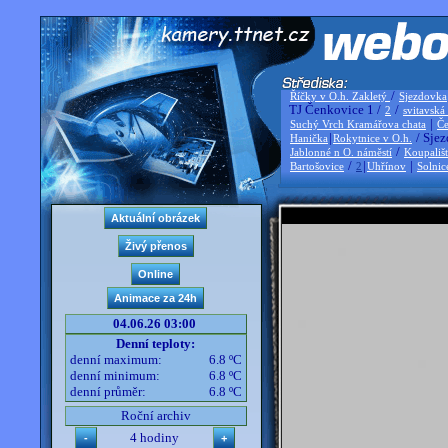
/
Říčky v O.h. Zakletý
Sjezdovka
TJ Čenkovice 1 /
/
2
svitavská
|
Suchý Vrch Kramářova chata
Če
|
/ Sjez
Hanička
Rokytnice v O.h.
/
Jablonné n O. náměstí
Koupališ
/
|
|
Bartošovice
2
Uhřínov
Solnic
04.06.26 03:00
Denní teploty:
denní maximum:
6.8 ºC
denní minimum:
6.8 ºC
denní průměr:
6.8 ºC
Roční archiv
4 hodiny