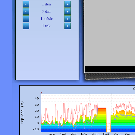
1 den
7 dní
1 měsíc
1 rok