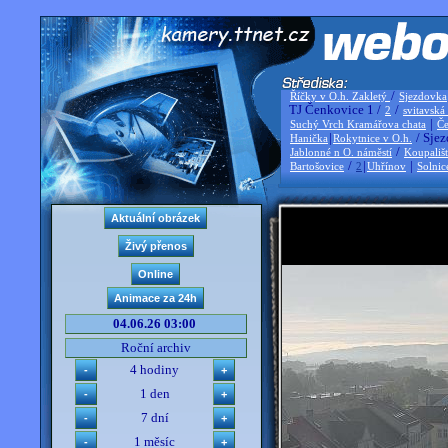
/
Říčky v O.h. Zakletý
Sjezdovka
TJ Čenkovice 1 /
/
2
svitavská
|
Suchý Vrch Kramářova chata
Če
|
/ Sjez
Hanička
Rokytnice v O.h.
/
Jablonné n O. náměstí
Koupališ
/
|
|
Bartošovice
2
Uhřínov
Solnic
04.06.26 03:00
Roční archiv
4 hodiny
1 den
7 dní
1 měsíc