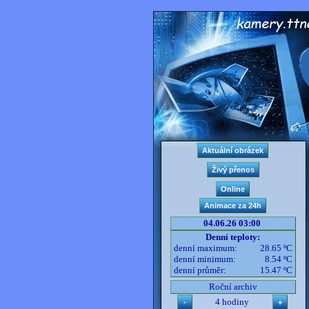
04.06.26 03:00
Denní teploty:
denní maximum:
28.65 ºC
denní minimum:
8.54 ºC
denní průměr:
15.47 ºC
Roční archiv
4 hodiny