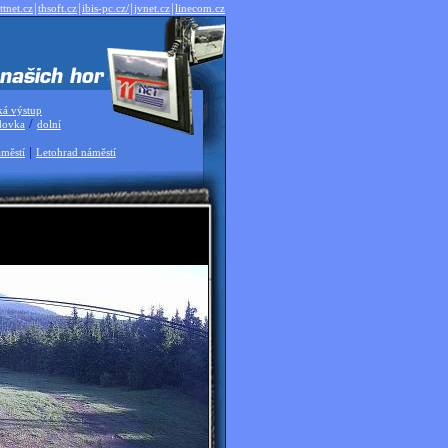
|
|
|
|
ttnet.cz
thsoft.cz
ibis-pc.cz/
jvnet.cz
linecom.cz
ká výstup
/
dovka
dolní
|
městí
Letohrad náměstí