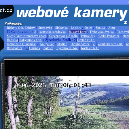
|
/
|
|
/
/
/
Říčky v O.h. Zakletý
Sjezdovka
Slalomka
Loučky
Dolní
Školka
Alma
TJ Čenkovice 1 /
/
|
/
/
2
svitavská sjezdovka
Buková hora
Třebovská dvojka
Třebovs
|
|
|
/
Suchý Vrch Kramářova chata
Červenovodské sedlo
Petrovičky
České Petrovice
sjez
|
/ Sjezdovka Farák / 2|
Hanička
Rokytnice v O.h.
Deštné v O.h.
/
/
|
/
|
/
Jablonné n O. náměstí
Koupaliště
Stadion
Dlouhoňovice
2
Žamberk aeroklub
ná
/
|
|
|
|
Bartošovice
2
Uhřínov
Solnice
Rychnov n. Kn.
Kostelec N.O.