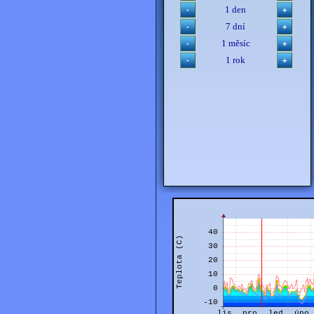
1 den
7 dní
1 měsíc
1 rok