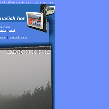
|
|
|
|
ttnet.cz
thsoft.cz
ibis-pc.cz/
jvnet.cz
linecom.cz
ká výstup
/
dovka
dolní
|
městí
Letohrad náměstí