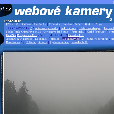
|
/
|
|
/
/
/
Říčky v O.h. Zakletý
Sjezdovka
Slalomka
Loučky
Dolní
Školka
Alma
TJ Čenkovice 1 /
/
|
/
/
2
svitavská sjezdovka
Buková hora
Třebovská dvojka
Třebovs
|
|
|
/
Suchý Vrch Kramářova chata
Červenovodské sedlo
Petrovičky
České Petrovice
sjez
|
/ Sjezdovka Farák / 2|
Hanička
Rokytnice v O.h.
Deštné v O.h.
/
/
|
/
|
/
Jablonné n O. náměstí
Koupaliště
Stadion
Dlouhoňovice
2
Žamberk aeroklub
ná
/
|
|
|
|
Bartošovice
2
Uhřínov
Solnice
Rychnov n. Kn.
Kostelec N.O.