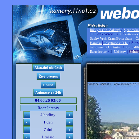
/
Říčky v O.h. Zakletý
Sjezdovka
TJ Čenkovice 1 /
/
2
svitavská
|
Suchý Vrch Kramářova chata
Če
|
/ Sjez
Hanička
Rokytnice v O.h.
/
Jablonné n O. náměstí
Koupališ
/
|
|
Bartošovice
2
Uhřínov
Solnic
04.06.26 03:00
Roční archiv
4 hodiny
1 den
7 dní
1 měsíc