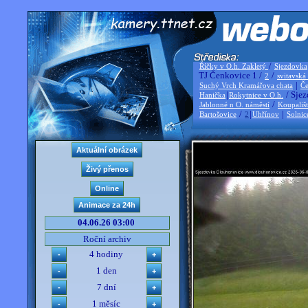
/
Říčky v O.h. Zakletý
Sjezdovka
TJ Čenkovice 1 /
/
2
svitavská
|
Suchý Vrch Kramářova chata
Če
|
/ Sjez
Hanička
Rokytnice v O.h.
/
Jablonné n O. náměstí
Koupališ
/
|
|
Bartošovice
2
Uhřínov
Solnic
04.06.26 03:00
Roční archiv
4 hodiny
1 den
7 dní
1 měsíc